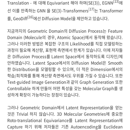
[13]
Translation - 에 대해 Equivariant 해야 하며(SE(3)), EGNN
에
[17]
선 이를 만족하는 GNN 을 SE(3)-Transformers
는 Transformer
[16]
를, GeoDiff
에선 Diffusion Model을 제안하고 있습니다.
지금까지의 Geometric Domain의 Diffusion Process는 Feature
Domain (Molecule의 경우, Atomic Space)에서 동작해 왔습니다.
그러나 이러한 방법은 복잡한 구조의 Likelihood를 직접 모델링하는
과정이 필요해 계산량, 표현력 측면에서 한계가 있습니다. 이에 저자들
은 Diffusion Process를 Latent Space에서 동작하도록 디자인/제
안하였습니다. Latent Space에서의 Diffusion Model은 Smooth
한 Distribution을 모델링할 수 있으며, 더 적은 Dimension에서의
학습/최적화를 통해 계산량 측면에서도 우위를 가질 수 있습니다. 또한
Text-guided Image Generation과 같이 Graph Generation 또한
Controllable 하게 만들어 어떤 특성을 갖는 Molecular Graph를 생
성하게 확장이 가능하다는 장점이 있습니다.
그러나 Geometric Domain에서 Latent Representation을 얻는
것은 Trivial 하지 않습니다. 3D Molecular Geometries에 중요한
Roto-translational Equivariance를 Latent Representation에
Capture 하기 위해 저자들은 기존 Autoencoding을 Euclidean