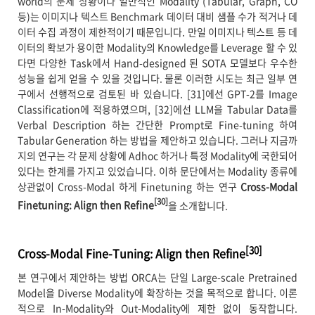
world의 문제 상황이나 일반적인 Modality (Tabular, Graph, CO
등)는 이미지나 텍스트 Benchmark 데이터 대비 샘플 수가 적거나 데
이터 수집 과정이 제한적이기 때문입니다. 만일 이미지나 텍스트 등 데
이터의 확보가 용이한 Modality의 Knowledge를 Leverage 할 수 있
다면 다양한 Task에서 Hand-designed 된 SOTA 모델보다 우수한
성능을 쉽게 얻을 수 있을 것입니다. 물론 이러한 시도는 최근 일부 연
구에서 선행적으로 검토된 바 있습니다. [31]에선 GPT-2를 Image
Classification에 적용하였으며, [32]에선 LLM을 Tabular Data를
Verbal Description 하는 간단한 Prompt로 Fine-tuning 하여
Tabular Generation 하는 방법을 제안하고 있습니다. 그러나 지금까
지의 연구는 각 문제 상황에 Adhoc 하거나 특정 Modality에 국한되어
있다는 한계를 가지고 있었습니다. 이하 문단에서는 Modality 종류에
상관없이 Cross-Modal 하게 Finetuning 하는 연구
Cross-Modal
[30]
Finetuning: Align then Refine
을 소개합니다.
[30]
Cross-Modal Fine-Tuning: Align then Refine
본 연구에서 제안하는 방법 ORCA는 단일 Large-scale Pretrained
Model을 Diverse Modality에 확장하는 것을 목적으로 합니다. 이론
적으로 In-Modality와 Out-Modality에 제한 없이 동작합니다.