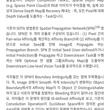
(e.g. Sparse Point Cloud)과 RGB 이미지가 주어졌을 때, 실제 3D
상의 Dense Depth Map을 Recovery 해내는 - 즉, 모든 Pixel에 대해
Depth Value를 도출하는 - Task입니다.
[24]
기존의 SOTA 방법론은 Spatial Propagation Network(SPN)
였
습니다. SPN은 두 개의 모듈로 구성되어 있습니다 : (1) Pixel 간의
Pair-wise Affinity를 계산하는 Affinity Branch와 (2) Affinity를 기
반으로 Initial Seed를 전체 Image로 Propagate 하는
Propagation Branch. SPN 은 Initial Seed (User-defined이거나
Initial Prediction)를 Propagate 하고 Downstream Task를 수행
하는 데에 Optimal 한 샘플 그룹(Affinity Map)을 도출하여
Downstream Low-level Vision Task를 효과적으로 수행합니다.
저자들은 이 SPN이 Boundary Ambiguity를 갖는 점에 주목했습니
다. 즉, Image 상에서 Smooth 하게 Intensity가 변화하는 Object
Boundary에서의 Affinity Map이 각 Object 간 Distinguishable
하지 않고 서로의 영역을 침범하는 Bleeding 현상이 일어나는 점인데
요. 저자들은 이 문제의 원인을 Ill-defined Affinity로 보고, 기존의
Convolution Operation이 Euclidean Space에서 정의된 grid
data만을 커버할 수 있다는 본질적인 문제에 집중하였습니다. 따라서