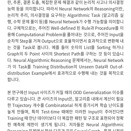
란, 추론, 결론 도출, 복잡한 문제 해결과 같이 논리적 사고나 의사결정
능력 등을 의미합니다. 따라서 Neural Network의 Reasoning이란,
논리적 추리, 의사결정을 요구하는 Algorithmic Task (알고리즘 실
행, 수학 문제 풀이 등)를 Neural Network가 수행 가능함을 의미합니
다. 구체적으로는, 주어진 Well-defined 된 Rule과 Procedure를 이
용해 Computational Problem을 풀어내는 것으로, 주어진 Input을
순차적 Step을 거쳐 Output으로 효율적이면서 효과적으로 변환해 내
는 것을 Task로 봅니다. 예를 들어 숫자의 List를 Sorting 하거나
Graph의 두 Point 사이의 Shortest Path를 구하는 것 등이 있습니
다. Neural Algorithmic Reasoning 문제에서는, Neural Network
가 이 Task를 Training Distribution의 Unseen Data와 Out-of-
distribution Example에서 효과적으로 수행해 내는 것을 목적으로
합니다.
본 연구에선 Input 사이즈가 커질 때의 OOD Generalization 이슈를
다루고 있습니다. 큰 사이즈의 Input은, 알고리즘 내에서 계산이 필요
한 Trajectory 개수를 Combinatorial 하게 증가시켜 학습 난이도를
높게 만들며, 특히 Test-time 때에만 이러한 Input이 주어진다면
Training 때 만난 데이터보다 더 복잡한 패턴 및 구조로 표현되어 정확
한 예측에 제한이 생기게 됩니다. 저자들은 Neural Algorithmic
Reasoning 문제에서 항상 다음과 같은 Causal Graph - 특정 시점의