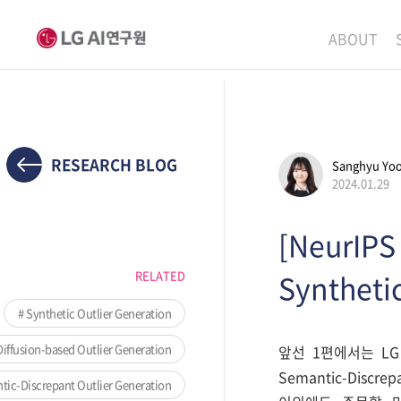
ABOUT
MISSION
LEADERS
ETHICS P
RESEARCH BLOG
Sanghyu Yo
2024.01.29
LOCATIO
[NeurIPS 
RELATED
Syntheti
Synthetic Outlier Generation
iffusion-based Outlier Generation
앞선 1편에서는 LG AI
Semantic-Discre
ic-Discrepant Outlier Generation