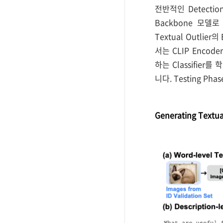
전반적인 Detection
Backbone 모델로
Textual Outlie
서는 CLIP Encoder를
하는 Classifier
니다. Testing Ph
Generating Textua