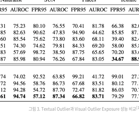
[
그림 3. Textual Outlier과 Visual Outlier Exposure 성능 비교