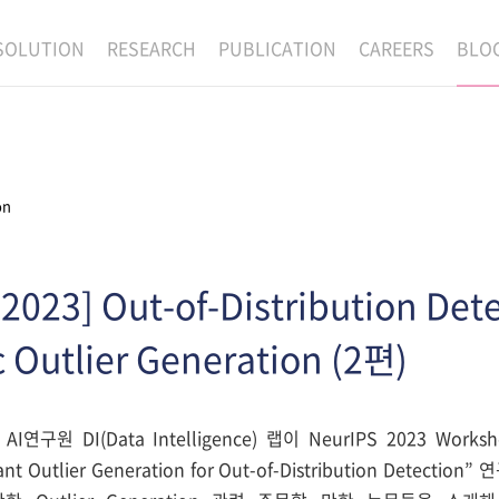
SOLUTION
RESEARCH
PUBLICATION
CAREERS
BLO
EXAONE
SUPERINTELLIGENCE
RECRUIT
RE
HIP
EXAONE Showroom
EXAONE
RECRUITMENT P
NE
RINCIPLES
LANGUAGE
CULTURE & BENE
on
N
PHYSICAL INTELLIGENCE
ACTIVITY
BIO INTELLIGENCE
2023] Out-of-Distribution Dete
DATA INTELLIGENCE
c Outlier Generation (2편)
MATERIALS INTELLIGENCE
ADVANCED AGENT
연구원 DI(Data Intelligence) 랩이 NeurIPS 2023 Worksh
pant Outlier Generation for Out-of-Distribution Dete