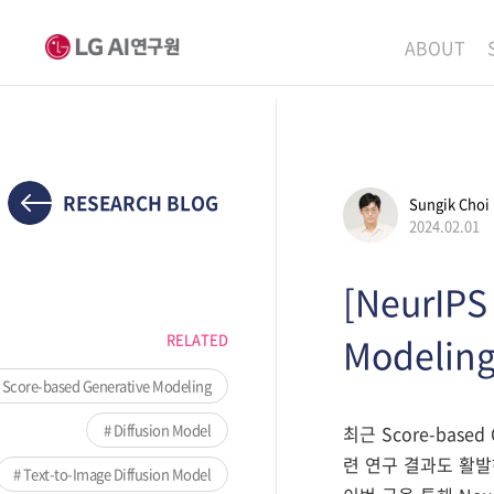
ABOUT
MISSION
LEADERS
ETHICS P
RESEARCH BLOG
Sungik Choi
2024.02.01
LOCATIO
[NeurIPS
RELATED
Modelin
Score-based Generative Modeling
Diffusion Model
최근 Score-base
련 연구 결과도 활발
Text-to-Image Diffusion Model