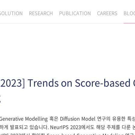
SOLUTION
RESEARCH
PUBLICATION
CAREERS
BLO
EXAONE
SUPERINTELLIGENCE
RECRUIT
RE
HIP
EXAONE Showroom
EXAONE
RECRUITMENT P
NE
RINCIPLES
LANGUAGE
CULTURE & BENE
N
PHYSICAL INTELLIGENCE
ACTIVITY
BIO INTELLIGENCE
 2023] Trends on Score-based 
DATA INTELLIGENCE
g
MATERIALS INTELLIGENCE
ADVANCED AGENT
d Generative Modelling 혹은 Diffusion Model 연구의 
하게 발표되고 있습니다. NeurIPS 2023에서도 해당 주제를 다