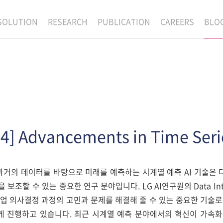
SOLUTION
RESEARCH
PUBLICATION
CAREERS
BLO
EXAONE
SUPERINTELLIGENCE
RECRUIT
RE
HIP
EXAONE Showroom
EXAONE
RECRUITMENT P
NE
RINCIPLES
LANGUAGE
CULTURE & BENE
N
PHYSICAL INTELLIGENCE
ACTIVITY
BIO INTELLIGENCE
24] Advancements in Time Seri
DATA INTELLIGENCE
MATERIALS INTELLIGENCE
거의 데이터를 바탕으로 미래를 예측하는 시계열 예측 AI 기술은 
ADVANCED AGENT
보조할 수 있는 중요한 연구 분야입니다. LG AI연구원의 Data Inte
현업 의사결정 과정의 고민과 문제를 해결해 줄 수 있는 중요한 기술로
 진행하고 있습니다. 최근 시계열 예측 분야에서의 혁신이 가속화됨