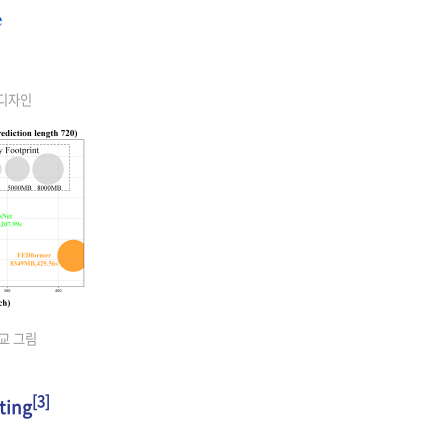
k 디자인
비교 그림
[3]
ting