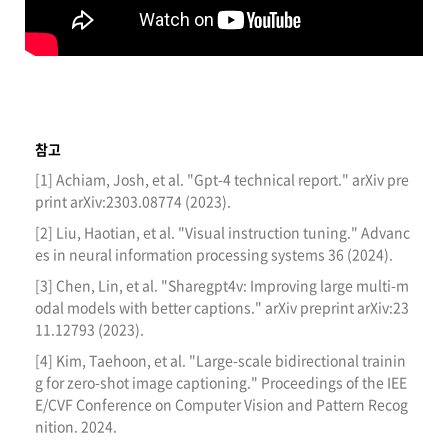
참고
[1] Achiam, Josh, et al. "Gpt-4 technical report." arXiv pre
print arXiv:2303.08774 (2023).
[2] Liu, Haotian, et al. "Visual instruction tuning." Advanc
es in neural information processing systems 36 (2024).
[3] Chen, Lin, et al. "Sharegpt4v: Improving large multi-m
odal models with better captions." arXiv preprint arXiv:23
11.12793 (2023).
[4] Kim, Taehoon, et al. "Large-scale bidirectional trainin
g for zero-shot image captioning." Proceedings of the IEE
E/CVF Conference on Computer Vision and Pattern Recog
nition. 2024.