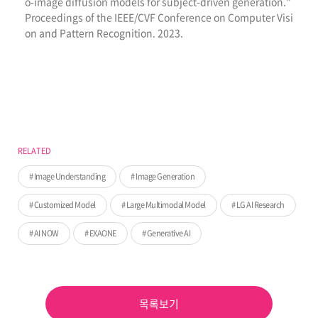
o-image diffusion models for subject-driven generation."
Proceedings of the IEEE/CVF Conference on Computer Visi
on and Pattern Recognition. 2023.
RELATED
Image Understanding
Image Generation
Customized Model
Large Multimodal Model
LG AI Research
AI NOW
EXAONE
Generative AI
목록보기