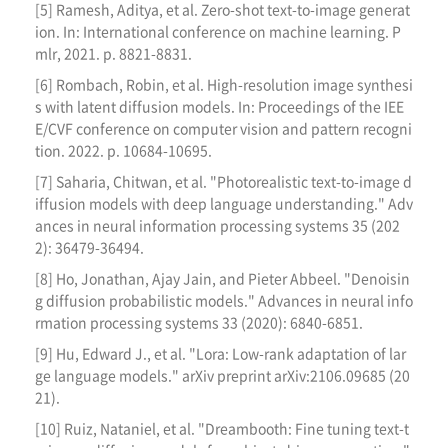
[5] Ramesh, Aditya, et al. Zero-shot text-to-image generat
ion. In: International conference on machine learning. P
mlr, 2021. p. 8821-8831.
[6] Rombach, Robin, et al. High-resolution image synthesi
s with latent diffusion models. In: Proceedings of the IEE
E/CVF conference on computer vision and pattern recogni
tion. 2022. p. 10684-10695.
[7] Saharia, Chitwan, et al. "Photorealistic text-to-image d
iffusion models with deep language understanding." Adv
ances in neural information processing systems 35 (202
2): 36479-36494.
[8] Ho, Jonathan, Ajay Jain, and Pieter Abbeel. "Denoisin
g diffusion probabilistic models." Advances in neural info
rmation processing systems 33 (2020): 6840-6851.
[9] Hu, Edward J., et al. "Lora: Low-rank adaptation of lar
ge language models." arXiv preprint arXiv:2106.09685 (20
21).
[10] Ruiz, Nataniel, et al. "Dreambooth: Fine tuning text-t