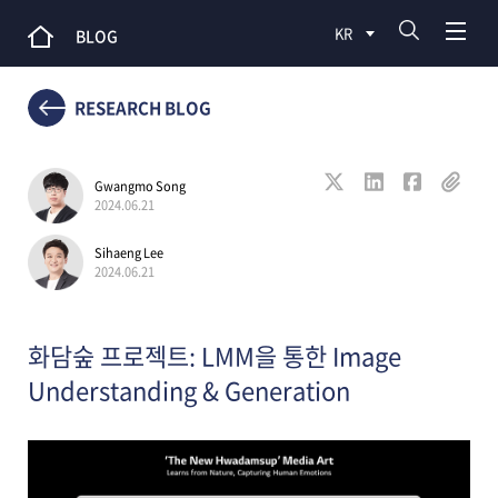
KR
BLOG
RESEARCH BLOG
Gwangmo Song
2024.06.21
Sihaeng Lee
2024.06.21
화담숲 프로젝트: LMM을 통한 Image
Understanding & Generation