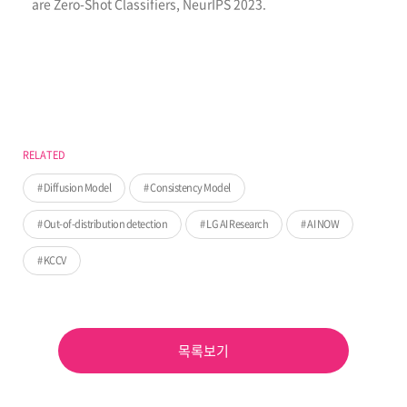
are Zero-Shot Classifiers, NeurIPS 2023.
RELATED
Diffusion Model
Consistency Model
Out-of-distribution detection
LG AI Research
AI NOW
KCCV
목록보기