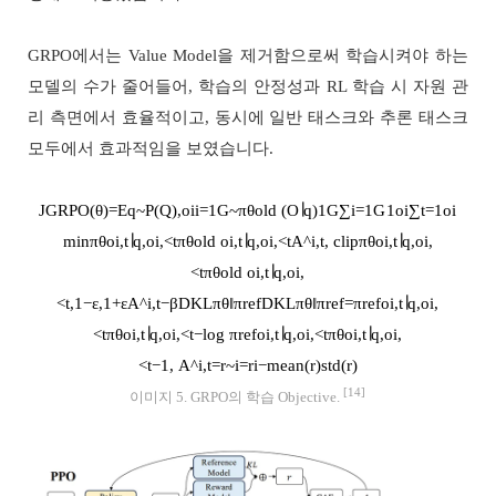
GRPO에서는 Value Model을 제거함으로써 학습시켜야 하는
모델의 수가 줄어들어, 학습의 안정성과 RL 학습 시 자원 관
리 측면에서 효율적이고, 동시에 일반 태스크와 추론 태스크
모두에서 효과적임을 보였습니다.
J
G
R
P
O
(
θ
)
=
E
q
~
P
(
Q
)
,
o
i
i
=
1
G
~
π
θ
old
(
O
∣
q
)
1
G
∑
i
=
1
G
1
o
i
∑
t
=
1
o
i
min
π
θ
o
i
,
t
∣
q
,
o
i
,
<
t
π
θ
old
o
i
,
t
∣
q
,
o
i
,
<
t
A
^
i
,
t
,
clip
π
θ
o
i
,
t
∣
q
,
o
i
,
<
t
π
θ
old
o
i
,
t
∣
q
,
o
i
,
<
t
,
1
−
ε
,
1
+
ε
A
^
i
,
t
−
β
D
K
L
π
θ
‖
π
r
e
f
D
K
L
π
θ
‖
π
r
e
f
=
π
r
e
f
o
i
,
t
∣
q
,
o
i
,
<
t
π
θ
o
i
,
t
∣
q
,
o
i
,
<
t
−
log
π
r
e
f
o
i
,
t
∣
q
,
o
i
,
<
t
π
θ
o
i
,
t
∣
q
,
o
i
,
<
t
−
1
,
A
^
i
,
t
=
r
~
i
=
r
i
−
mean
(
r
)
std
(
r
)
[14]
이미지 5. GRPO의 학습 Objective.