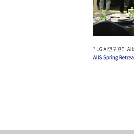
* LG AI연구원의 
AIIS Spring Ret