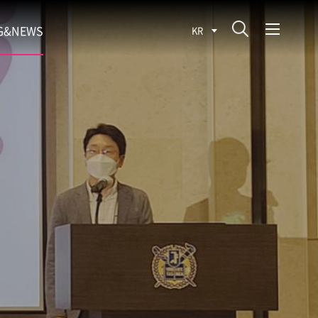
G&NEWS
KR
SEARCH BLOG
ROCESS
WS
FIT