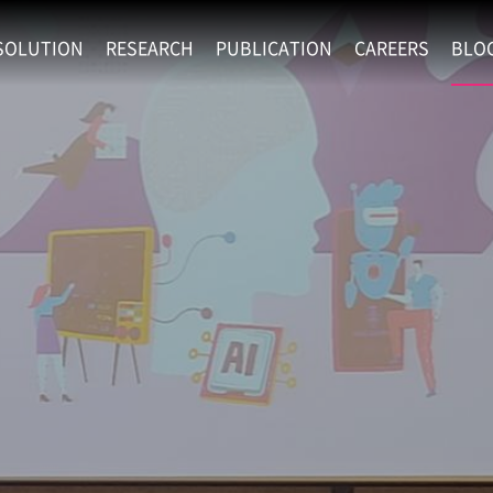
SOLUTION
RESEARCH
PUBLICATION
CAREERS
BLO
EXAONE
SUPERINTELLIGENCE
RECRUIT
RE
HIP
EXAONE Showroom
EXAONE
RECRUITMENT P
NE
RINCIPLES
LANGUAGE
CULTURE & BENE
N
PHYSICAL INTELLIGENCE
ACTIVITY
BIO INTELLIGENCE
DATA INTELLIGENCE
MATERIALS INTELLIGENCE
ADVANCED AGENT