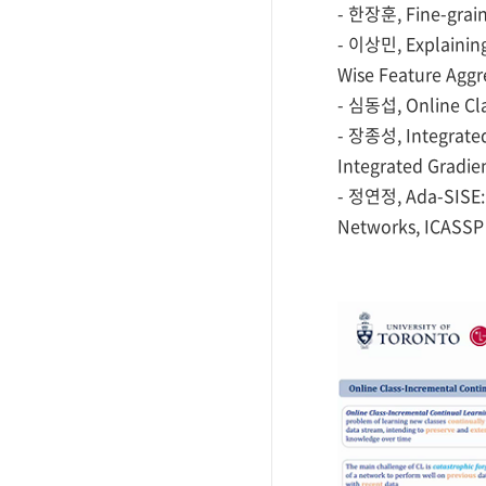
- 한장훈, Fine-grain
- 이상민, Explaining
Wise Feature Aggr
- 심동섭, Online Cla
- 장종성, Integrated
Integrated Gradie
- 정연정, Ada-SISE: 
Networks, ICASSP