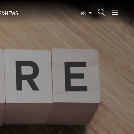
G&NEWS
KR
SEARCH BLOG
ROCESS
WS
FIT