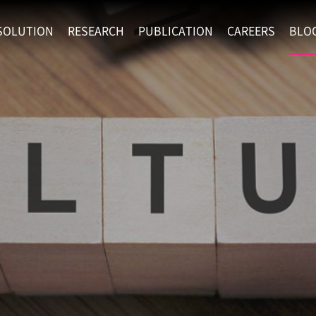
SOLUTION
RESEARCH
PUBLICATION
CAREERS
BLO
EXAONE
SUPERINTELLIGENCE
RECRUIT
RE
HIP
EXAONE Showroom
EXAONE
RECRUITMENT P
NE
RINCIPLES
LANGUAGE
CULTURE & BENE
N
PHYSICAL INTELLIGENCE
ACTIVITY
BIO INTELLIGENCE
DATA INTELLIGENCE
MATERIALS INTELLIGENCE
ADVANCED AGENT