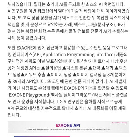
뷔하였습니다. 틸다는 초거대 AI를 두뇌로 한 최초의 AI 휴먼입니다.
AI연구원은 이번 워크샵에서 틸다의 기술적 바탕에 대해 이야기하였습
니다. 또 고객 상담 상황을 AI가 텍스트로 전환한 뒤 복잡한 텍스트에서
핵심을 몇 개 문장으로 요약하는 사례, 텍스트, 그림(분자구조), 표가
얽혀 있는 복잡한 화학 논문 등에서 물질 정보를 전문가 AI가 추출하는
사례 등이 담겼습니다.
또한 EXAONE에 쉽게 접근하고 활용할 수 있는 수단인 응용 프로그래
밍 인터페이스(API, Application Programming Interface) 제공의
구체적인 계획도 이날 발표하였습니다. 올 상반기 파트너사 대상 우선
공개 예정인 API는 ▲질의응답 ▲텍스트 분류 ▲요약 ▲대화 ▲텍스
트 생성▲키워드 추출 ▲이미지 생성 ▲이미지 캡셔닝 등 8개 분야에
총 39개의 API입니다. 또 코딩에 관한 전문 지식이 없거나, AI 개발자
가 아닌 사람들도 손쉽게 웹에서 EXAONE의 기능을 활용할 수 있도록
‘EXAONE Playground(엑사원 플레이그라운드)’라는 서비스 플랫폼
도 연내 운영을 시작합니다. LG AI연구원은 올해를 시작으로 공개
API 규모와 대상을 지속적으로 확대해 초거대 AI 대중화를 이끌 계획
입니다.