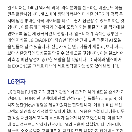
엘스비어는 140년 역사의 과학, 의학 분야를 선도하는 네덜란드 학술
전문 출판사입니다. 엘스비어 생명 과학부의 미션은 연구자가 각종 문
서에 담긴 방대한 화학 데이터를 빠르고 쉽게 접근할 수 있도록 하는 것
입니다. 이를 통해 과학자가 인류에 도움이 되는 물질 지식을 적기에 발
견하도록 돕는 게 궁극적인 미션입니다. 엘스비어가 축적한 풍부한 도
메인 지식을 LG EXAONE이 학습한다면 한 단계 높은 전문가 AI 모델
을 만들어 낼 수 있습니다. 전문가 AI는 연구자들이 새롭고, 보다 싸고,
보다 친환경적인 합성물을 만들 수 있게 도울 것입니다. 이는 엘스비어
의 최종 미션 달성에 중요한 역할을 할 것입니다. LG화학과 엘스비어
는 EXAONE을 고리로 미래에 서로 협력할 가능성도 있어 보입니다.
LG전자
LG전자는 FUN한 고객 경험의 관점에서 초거대 AI와 결합을 준비하고
있습니다. FUN이란 고객에게 한발 앞선(First), 독특한(Unique), 생
각지 못한(New) 경험을 제공하겠다는 철학입니다. 이를 위해선 우선
고객의 의견을 잘 경청할 줄 알아야 합니다. 요즘은 소셜 미디어를 비롯
한 각종 채널에서 고객의 목소리가 쏟아져 나오고 있습니다. 이를 적기
에 효과적으로 파악하자면 초거대 AI의 도움이 절실합니다. 기존 데이
터 수집 수준을 넘어 고객 표현에 담긴 미묘한 감정까지 잡아내는 초거