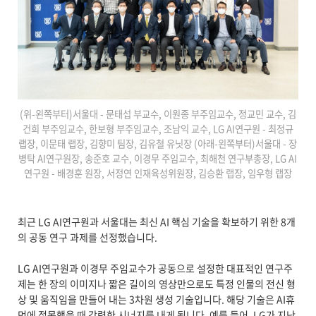
(위-왼쪽부터)서울대 - 문태섭 부교수, 이원종 부주임교수, 정교민 교수, 김
건희 부주임교수, 한보형 부주임교수, 조남익 교수, LG AI연구원 - 최정규
랩장, 이문태 랩장, 김향미 팀장, 김유철 유닛장 (아래-왼쪽부터)서울대 - 장
병탁 AI연구원장, 송준호 교수, 이경무 주임교수, 최해천 연구부총장, LG AI
연구원 - 배경훈 원장, 서정연 인재육성위원장, 김승환 랩장, 임우형 랩장
최근 LG AI연구원과 서울대는 최신 AI 핵심 기술을 확보하기 위한 8개
의 공동 연구 과제를 선정했습니다.
LG AI연구원과 이경무 주임교수가 공동으로 설정한 대표적인 연구주
제는 한 장의 이미지나 짧은 길이의 영상만으로도 특정 인물의 전신 형
상 및 움직임을 만들어 내는 3차원 생성 기술입니다. 해당 기술은 AI휴
먼에 접목했을 때 강력한 시너지를 내게 됩니다. 예를 들어, LG가 지난