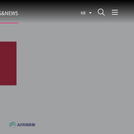
G&NEWS
KR
SEARCH BLOG
ROCESS
WS
FIT