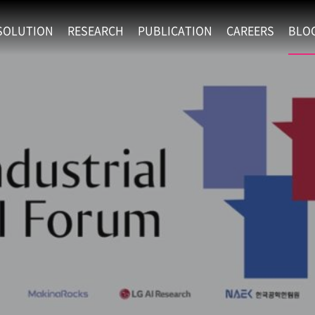
SOLUTION
RESEARCH
PUBLICATION
CAREERS
BLO
EXAONE
SUPERINTELLIGENCE
RECRUIT
RE
HIP
EXAONE Showroom
EXAONE
RECRUITMENT P
NE
RINCIPLES
LANGUAGE
CULTURE & BENE
N
PHYSICAL INTELLIGENCE
ACTIVITY
BIO INTELLIGENCE
DATA INTELLIGENCE
MATERIALS INTELLIGENCE
ADVANCED AGENT