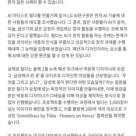
흔치 않은 사례라 할 수 있습니다.
AI 아티스트 틸다를 만들기에 앞서 LG AI연구원은 먼저 AI 기술에 대
한 사람들의 태도를 조사했습니다. 그 결과, 많은 사람들이 AI가 음악,
미술, 글쓰기와 같은 감정이 개입하는 창작 활동을 수행하는 것에 회의
감이 든다고 말했습니다. 틸다는 AI가 창작 활동을 하는 것에는 한계가
있을 것이라는 대중의 인식을 무릅쓰고 성공적으로 창작 과제를 수행
해내며 그 능력을 입증해 보였습니다. 패션과 디자인이라는 요소를 통
해 AI에 대한 오랜 편견을 깰 수 있게 된 것입니다.
실제로 틸다는 올해 2월 뉴욕 패션 위크에서 박윤희 디자이너와 손잡
고 ‘금성에서 핀 꽃’을 모티프로 디자인한 의상들을 선보였습니다. ‘무
엇을 그리고 싶니?’, ‘금성에 꽃이 핀다면 어떤 모습일까?’라는 질문을
받은 틸다가 요청에 맞는 독창적인 이미지를 만들어내면, 이에 영감을
받은 박윤희 디자이너가 디테일을 더해 의상을 제작하는 방식으로 협
업이 진행됐습니다. 프로젝트를 수행하는 과정에서 틸다는 3,000장이
넘는 이미지와 패턴을 창작했고, 이를 활용해 200여 개의 의상으로 구
성된 'Greedilous by Tilda - Flowers on Venus' 컬렉션을 제작했
습니다.
이 프로젝트는 대기의 대부분이 이산화탄소로 구성되어 온실 효과로