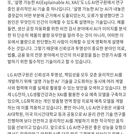
또, ‘설명 가능한 AI(Explainable AI, XAI)’도 LG AI연구원에서 연구
중인 윤리적인 AI 기술 중 하나입니다. ‘설명 가능한 AI’는 AI가 내놓은
결괏값이 어떤 부분에 근거해서 도출되었는지, 오류가 발생했다면 그
원인은 무엇인지 인간이 이해할 수 있도록 설명하는 기술입니다. 예를
들면, 생산 공정 자동화를 위한 비전 검사 분야에서 AI가 이미지를 분석
한 뒤 단순히 제품의 불량 유무만을 알려 주는 것이 아니라, 어떠한 이
유에서 불량으로 판단했는지 사람이 이해할 수 있게 명확하게 설명해
주는 것입니다. 그렇기 때문에 신뢰성과 투명성이 중요한 분야인 의료,
법률, 금융 등의 전문 분야에서 인간의 의사결정을 돕는 전문가 AI를 개
발하기 위한 필수적인 기술이라고 할 수 있습니다.
LG AI연구원은 신뢰성과 투명성, 책임성을 모두 갖춘 윤리적인 AI를
개발하기 위해 ‘설명 가능한 AI’ 기술을 고도화하는 동시에 여러 계열
사와 협력해 이를 실제로 활용할 수 있는 방안을 모색하고 있습니다. 현
재 LG전자, LG생활건강과는 XAI를 활용한 수요 예측 모델을 구축하고
있으며, LG화학과는 개인 맞춤형 면역 항암 치료제 예측 모델을 개발
하는 데 이를 적용하고 있습니다. 뿐만 아니라, LG AI연구원은 서울대
AI대학원, 미국 미시간대학교 등과 공동으로 AI 윤리 관련 기술 연구를
진행하며 보다 안전하고 윤리적인 AI를 개발하기 위한 적극적인 움직
임을 선보이고 있습니다. 앞으로도 LG AI연구원은 좋은 성능을 갖췄으
면서도 믿을만하고 안전한 AI를 더욱 많은 고객에게 선보이기 위해 노