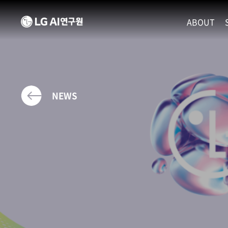
ABOUT
MISSION
LEADERS
ETHICS P
NEWS
LOCATIO