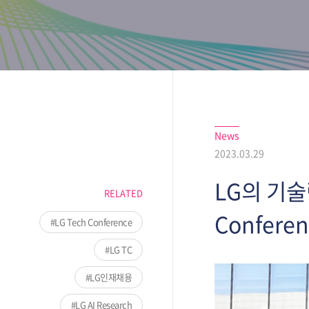
News
2023.03.29
LG의 기술
RELATED
Conferen
LG Tech Conference
LG TC
LG인재채용
LG AI Research