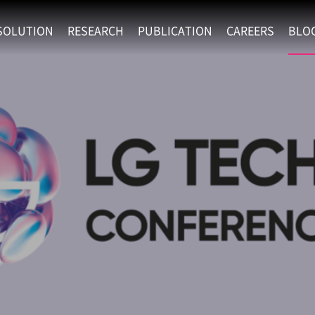
SOLUTION
RESEARCH
PUBLICATION
CAREERS
BLO
EXAONE
SUPERINTELLIGENCE
RECRUIT
RE
HIP
EXAONE Showroom
EXAONE
RECRUITMENT P
NE
RINCIPLES
LANGUAGE
CULTURE & BENE
N
PHYSICAL INTELLIGENCE
ACTIVITY
BIO INTELLIGENCE
DATA INTELLIGENCE
MATERIALS INTELLIGENCE
ADVANCED AGENT