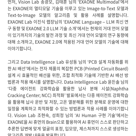
먼저, Vision Lab 송광모, 김태훈 님의 ‘EXAONE Multimodal’에서
는 EXAONE의 멀티모달 기술을 이루고 있는 Image-to-Text 모델과
Text-to-Image 모델의 알고리즘 및 활용 사례를 설명합니다.
EXAONE Lab 이진식 랩장님의 ‘EXAONE Language – LLM 최신 연
구 동향 및 EXAONE 2.0 LLM 기술 소개’에서는 현재의 거대 언어 모델
이 있기까지의 기술의 발전 과정 및 최신 거대 언어 모델의 연구 동향에
대해 소개하고, EXAONE 2.0에 적용된 거대 언어 모델의 기술에 대해
이야기합니다.
그리고 Data Intelligence Lab 유성동 님의 ‘PCB 설계 자동화를 위
한 AI 배선’에서는 전자 제품의 복잡한 PCB (Printed Circuit Board)
설계 시 효율적인 배선을 위한, 조합 최적화 기술에 기반한 AI 배선 방
법론과 적용 예시를 설명합니다. Data Intelligence Lab 윤든솔 님의
‘다중 에이전트 강화학습을 활용한 납사 분해 시설(Naphtha
Cracking Center; NCC) 최적화’ 발표에서는 다중 에이전트 강화학습
을 활용해 납사 운반 및 저장, 고온 열분해를 위한 분해로 운영에 대한
일정을 계획하고 최적화할 수 있는 방법론과 적용 사례를 이야기합니
다. Vision Lab 조현숙, 성희정 님의 ‘AI Human 구현 기술’에서는
EXAONE을 AI 휴먼의 Brain으로 활용하여 AI 휴먼이 스스로 판단하고
추론한 답변에 맞게 얼굴의 표정, 입모양, 제스쳐까지 스스로 생성하는
알고리즘 개발 내용을 발표합니다.