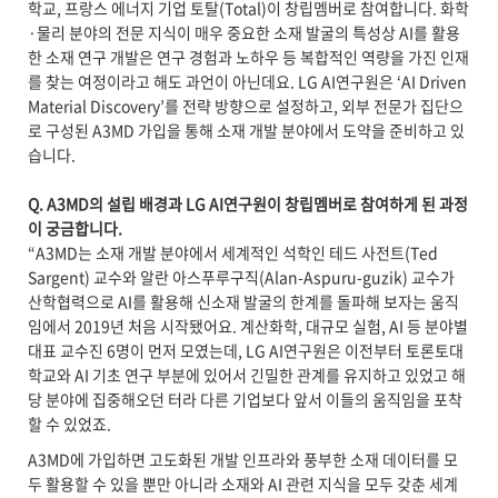
학교, 프랑스 에너지 기업 토탈(Total)이 창립멤버로 참여합니다. 화학
·물리 분야의 전문 지식이 매우 중요한 소재 발굴의 특성상 AI를 활용
한 소재 연구 개발은 연구 경험과 노하우 등 복합적인 역량을 가진 인재
를 찾는 여정이라고 해도 과언이 아닌데요. LG AI연구원은 ‘AI Driven
Material Discovery’를 전략 방향으로 설정하고, 외부 전문가 집단으
로 구성된 A3MD 가입을 통해 소재 개발 분야에서 도약을 준비하고 있
습니다.
Q. A3MD
의 설립 배경과 LG AI연구원이 창립멤버로 참여하게 된 과정
이 궁금합니다.
“A3MD는 소재 개발 분야에서 세계적인 석학인 테드 사전트(Ted
Sargent) 교수와 알란 아스푸루구직(Alan-Aspuru-guzik) 교수가
산학협력으로 AI를 활용해 신소재 발굴의 한계를 돌파해 보자는 움직
임에서 2019년 처음 시작됐어요. 계산화학, 대규모 실험, AI 등 분야별
대표 교수진 6명이 먼저 모였는데, LG AI연구원은 이전부터 토론토대
학교와 AI 기초 연구 부분에 있어서 긴밀한 관계를 유지하고 있었고 해
당 분야에 집중해오던 터라 다른 기업보다 앞서 이들의 움직임을 포착
할 수 있었죠.
A3MD에 가입하면 고도화된 개발 인프라와 풍부한 소재 데이터를 모
두 활용할 수 있을 뿐만 아니라 소재와 AI 관련 지식을 모두 갖춘 세계