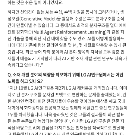
하는 것은 쉬운 일이 아니었지요.
하지만 선입견이 없는 AI는 수십, 수백 차원을 동시에 고려하거나, 생
성모델(Generative Model)을 활용해 수많은 후보 분자구조를 순식
간에 만들어낼 수 있습니다. 그 중에서도 최적의 분자구조를 멀티 에이
전트 강화학습(Multi Agent Reinforcement Learning)과 같은 최
신 기술을 통해 최단 시간 내에 찾을 수도 있죠. AI를 어떻게 활용하느
냐에 따라 기존에 평생 걸리던 일을 몇 년, 몇 개월로 단축할 수 있게 된
것입니다. 최근 들어 화학 분야와 AI 분야 양쪽의 지식을 모두 갖춘 인
재들이 배출되기 시작함에 따라 AI 기반 소재 개발 관련 연구도 더욱 가
속화되고 있습니다.”
Q. 소재 개발 분야의 역량을 확보하기 위해 LG AI연구원에서는 어떤
노력을 하고 있나요?
“지난 10월 LG AI연구원은 제2회 LG AI 해커톤을 개최했습니다. 이미
지로 된 분자 구조를 문자열 포맷으로 변환하는 문제를 출제했는데, 관
련 분야인 컴퓨터 비전 전공자들이 우승할 것이라는 예상을 깨고 국내
대학에서 화학공학을 전공하고 있는 칠레와 네덜란드 출신 연구원들이
1위를 차지했습니다. 더욱 놀라웠던 것은 그들의 결과물이 최근 발표
된 논문 수준보다 높았다는 것입니다. 이처럼 LG AI연구원은 전문 지
식을 바탕으로 AI에 관심을 가지고 있는 인재들을 적극적으로 발굴하
고 채용해서 LG의 AI 기반 소재 개발 연구에 박차를 가하고자 합니다.