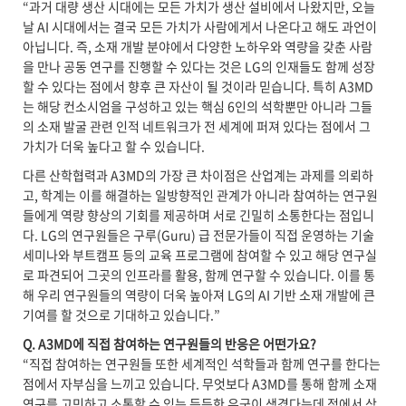
“과거 대량 생산 시대에는 모든 가치가 생산 설비에서 나왔지만, 오늘
날 AI 시대에서는 결국 모든 가치가 사람에게서 나온다고 해도 과언이
아닙니다. 즉, 소재 개발 분야에서 다양한 노하우와 역량을 갖춘 사람
을 만나 공동 연구를 진행할 수 있다는 것은 LG의 인재들도 함께 성장
할 수 있다는 점에서 향후 큰 자산이 될 것이라 믿습니다. 특히 A3MD
는 해당 컨소시엄을 구성하고 있는 핵심 6인의 석학뿐만 아니라 그들
의 소재 발굴 관련 인적 네트워크가 전 세계에 퍼져 있다는 점에서 그
가치가 더욱 높다고 할 수 있습니다.
다른 산학협력과 A3MD의 가장 큰 차이점은 산업계는 과제를 의뢰하
고, 학계는 이를 해결하는 일방향적인 관계가 아니라 참여하는 연구원
들에게 역량 향상의 기회를 제공하며 서로 긴밀히 소통한다는 점입니
다. LG의 연구원들은 구루(Guru) 급 전문가들이 직접 운영하는 기술
세미나와 부트캠프 등의 교육 프로그램에 참여할 수 있고 해당 연구실
로 파견되어 그곳의 인프라를 활용, 함께 연구할 수 있습니다. 이를 통
해 우리 연구원들의 역량이 더욱 높아져 LG의 AI 기반 소재 개발에 큰
기여를 할 것으로 기대하고 있습니다.”
Q. A3MD
에 직접 참여하는 연구원들의 반응은 어떤가요?
“직접 참여하는 연구원들 또한 세계적인 석학들과 함께 연구를 한다는
점에서 자부심을 느끼고 있습니다. 무엇보다 A3MD를 통해 함께 소재
연구를 고민하고 소통할 수 있는 든든한 우군이 생겼다는데 점에서 상