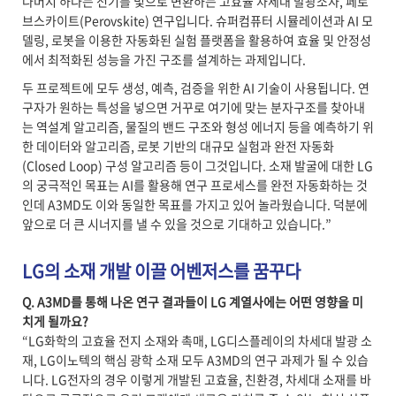
나머지 하나는 전기를 빛으로 변환하는 고효율 차세대 발광소자, 페로
브스카이트(Perovskite) 연구입니다. 슈퍼컴퓨터 시뮬레이션과 AI 모
델링, 로봇을 이용한 자동화된 실험 플랫폼을 활용하여 효율 및 안정성
에서 최적화된 성능을 가진 구조를 설계하는 과제입니다.
두 프로젝트에 모두 생성, 예측, 검증을 위한 AI 기술이 사용됩니다. 연
구자가 원하는 특성을 넣으면 거꾸로 여기에 맞는 분자구조를 찾아내
는 역설계 알고리즘, 물질의 밴드 구조와 형성 에너지 등을 예측하기 위
한 데이터와 알고리즘, 로봇 기반의 대규모 실험과 완전 자동화
(Closed Loop) 구성 알고리즘 등이 그것입니다. 소재 발굴에 대한 LG
의 궁극적인 목표는 AI를 활용해 연구 프로세스를 완전 자동화하는 것
인데 A3MD도 이와 동일한 목표를 가지고 있어 놀라웠습니다. 덕분에
앞으로 더 큰 시너지를 낼 수 있을 것으로 기대하고 있습니다.”
LG의 소재 개발 이끌 어벤저스를 꿈꾸다
Q. A3MD
를 통해 나온 연구 결과들이 LG 계열사에는 어떤 영향을 미
치게 될까요?
“LG화학의 고효율 전지 소재와 촉매, LG디스플레이의 차세대 발광 소
재, LG이노텍의 핵심 광학 소재 모두 A3MD의 연구 과제가 될 수 있습
니다. LG전자의 경우 이렇게 개발된 고효율, 친환경, 차세대 소재를 바