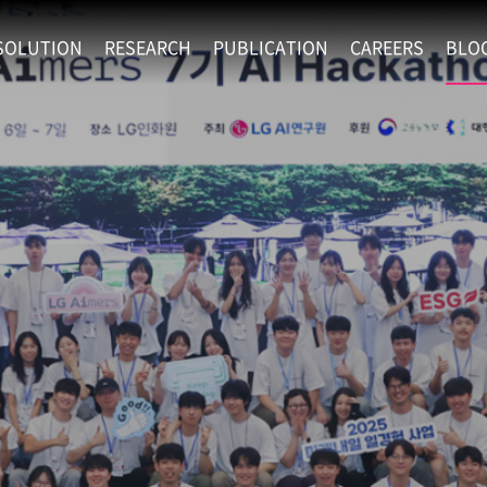
SOLUTION
RESEARCH
PUBLICATION
CAREERS
BLO
EXAONE
SUPERINTELLIGENCE
RECRUIT
RE
HIP
EXAONE Showroom
EXAONE
RECRUITMENT P
NE
RINCIPLES
LANGUAGE
CULTURE & BENE
N
PHYSICAL INTELLIGENCE
ACTIVITY
BIO INTELLIGENCE
DATA INTELLIGENCE
MATERIALS INTELLIGENCE
ADVANCED AGENT