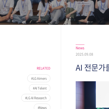
News
2025.09.08
AI 전문가를
RELATED
LG Aimers
AI Telent
LG AI Research
News