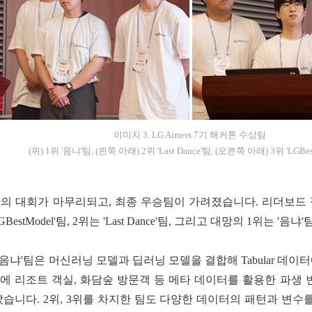
이미지 3. LG Aimers 7기 해커톤 수상팀
(위) 1위 '음냐'팀, (왼쪽 아래) 2위 'Last Dance'팀, (오른쪽 아래) 3위 'LGBe
간의 대회가 마무리되고, 최종 우승팀이 가려졌습니다. 리더보드 
GBestModel'팀, 2위는 'Last Dance'팀, 그리고 대망의 1위는 '
'음냐'팀은 머신러닝 모델과 딥러닝 모델을 결합해 Tabular 
에 리조트 객실, 화담숲 방문객 등 메타 데이터를 활용한 파생
았습니다. 2위, 3위를 차지한 팀도 다양한 데이터의 패턴과 변수