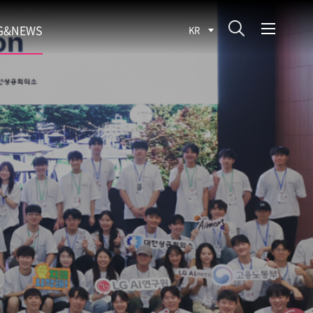
G&NEWS
KR
SEARCH BLOG
ROCESS
WS
FIT