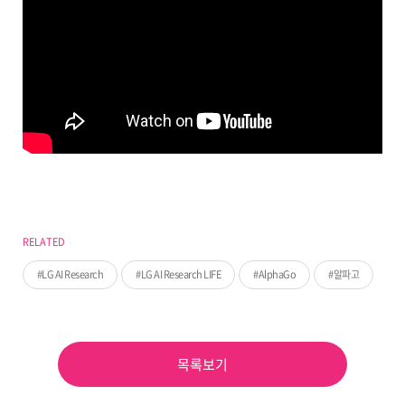
RELATED
LG AI Research
LG AI Research LIFE
AlphaGo
알파고
목록보기